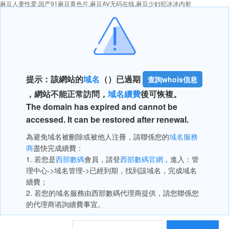
麻豆人妻性爱,国产91麻豆黄色片,麻豆AV无码在线,麻豆少妇犯冰冰内射
提示：該網站的
域名
（
）已過期
查詢whois信息
，網站不能正常訪問，
域名續費
後可恢複。
The domain has expired and cannot be
accessed. It can be restored after renewal.
為避免域名被刪除或被他人注冊，請聯係您的
域名服務
商
盡快完成續費：
1. 若您是
西部數碼
會員，請登
西部數碼官網
，進入：管
理中心->域名管理->已經到期，找到該域名，完成域名
續費；
2. 若您的域名服務由西部數碼代理商提供，請您聯係您
的代理商谘詢續費事宜。